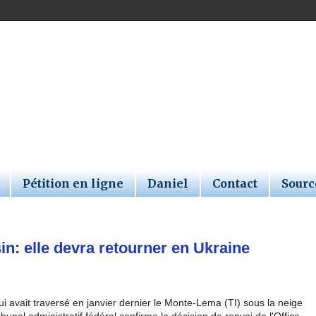
Pétition en ligne
Daniel
Contact
Sourc
in: elle devra retourner en Ukraine
ui avait traversé en janvier dernier le Monte-Lema (TI) sous la neige
unal administratif fédéral confirme la décision de renvoi de l'Office