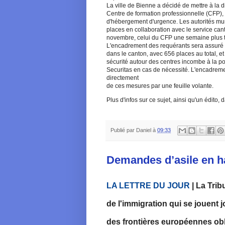
La ville de Bienne a décidé de mettre à la di
Centre de formation professionnelle (CFP), 
d'hébergement d'urgence. Les autorités mu
places en collaboration avec le service cant
novembre, celui du CFP une semaine plus t
L'encadrement des requérants sera assuré pa
dans le canton, avec 656 places au total, e
sécurité autour des centres incombe à la po
Securitas en cas de nécessité. L'encadreme
directement
de ces mesures par une feuille volante.
Plus d'infos sur ce sujet, ainsi qu'un édito,
Publié par
Daniel
à
09:33
Demandes d’asile en h
LA LETTRE DU JOUR
|
La Trib
de l'immigration qui se jouent 
des frontières européennes obl