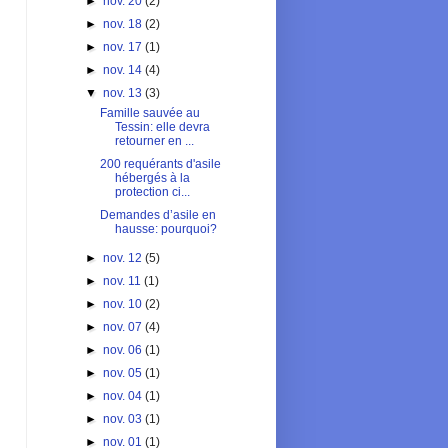
►
nov. 20
(2)
►
nov. 18
(2)
►
nov. 17
(1)
►
nov. 14
(4)
▼
nov. 13
(3)
Famille sauvée au
Tessin: elle devra
retourner en ...
200 requérants d'asile
hébergés à la
protection ci...
Demandes d’asile en
hausse: pourquoi?
►
nov. 12
(5)
►
nov. 11
(1)
►
nov. 10
(2)
►
nov. 07
(4)
►
nov. 06
(1)
►
nov. 05
(1)
►
nov. 04
(1)
►
nov. 03
(1)
►
nov. 01
(1)