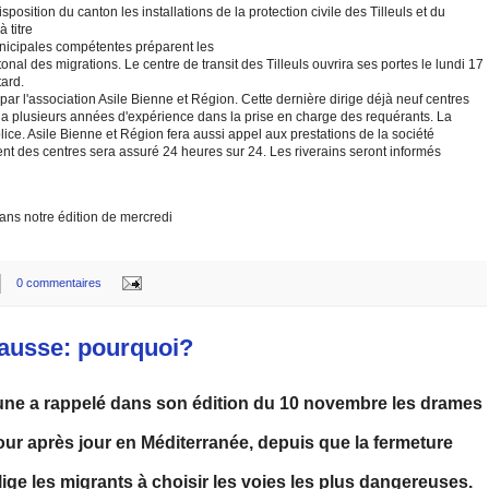
sposition du canton les installations de la protection civile des Tilleuls et du
à titre
nicipales compétentes préparent les
onal des migrations. Le centre de transit des Tilleuls ouvrira ses portes le lundi 17
ard.
r l'association Asile Bienne et Région. Cette dernière dirige déjà neuf centres
t a plusieurs années d'expérience dans la prise en charge des requérants. La
lice. Asile Bienne et Région fera aussi appel aux prestations de la société
nt des centres sera assuré 24 heures sur 24. Les riverains seront informés
 dans notre édition de mercredi
0 commentaires
ausse: pourquoi?
une a rappelé dans son édition du 10 novembre les drames
jour après jour en Méditerranée, depuis que la fermeture
ige les migrants à choisir les voies les plus dangereuses.