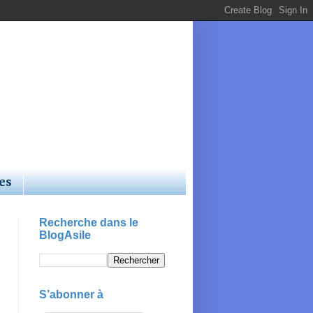
es
Recherche dans le
BlogAsile
S’abonner à