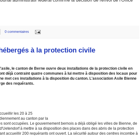
0 commentaires
hébergés à la protection civile
'asile, le canton de Berne ouvre deux installations de la protection civile en
 ont déjà contraint quatre communes à lui mettre à disposition des locaux pour
nne met ces installations à la disposition du canton. L'association Asile Bienne
rge des requérants.
ccueillir les 20 à 25
idiennement au canton par la
es sont occupées. Le gouvernement bernois a déjà obligé les villes de Bienne, de
'Uetendorf à mettre à sa disposition des places dans des abris de la protection
nt accueillir 200 requérants ont ouvert. La sécurité autour des centres incombe à