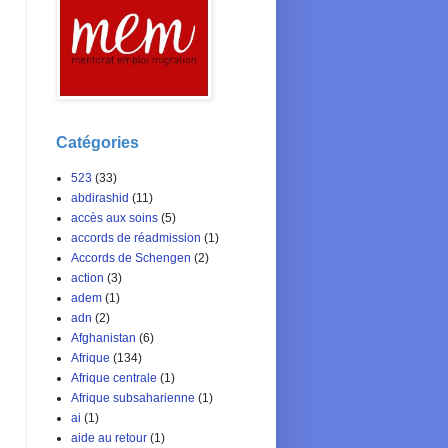
Catégories
523
(33)
abdirashid
(11)
accès aux soins
(5)
accords de réadmission
(1)
Accords de Schengen
(2)
action
(3)
adem
(1)
adn
(2)
Afghanistan
(6)
Afrique
(134)
Afrique centrale
(1)
Afrique subsaharienne
(1)
ai
(1)
aide au retour
(1)