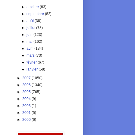
►
octobre
(83)
►
septembre
(82)
►
août
(38)
►
juillet
(78)
►
juin
(123)
►
mai
(162)
►
avril
(134)
►
mars
(73)
►
février
(67)
►
janvier
(58)
►
2007
(1050)
►
2006
(1340)
►
2005
(765)
►
2004
(9)
►
2003
(1)
►
2001
(5)
►
2000
(6)