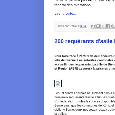
fédéral des migrations.
Lire la suite...
Publié par
Daniel
à
09:35
200 requérants d'asile 
Pour faire face à l'afflux de demandeurs d
ville de Bienne. Les autorités cantonales
accueillir des requérants. La ville de Bie
et Région (ABR) assurera la prise en cha
Les 19 centres bernois ne suffisent plus à a
nouveaux requérants d'asile attribués quot
Confédération. Toutes les places disponibl
Berne ainsi que les communes de Köniz et d
civile. A Berne, deux nouveaux locaux pouva
la police.