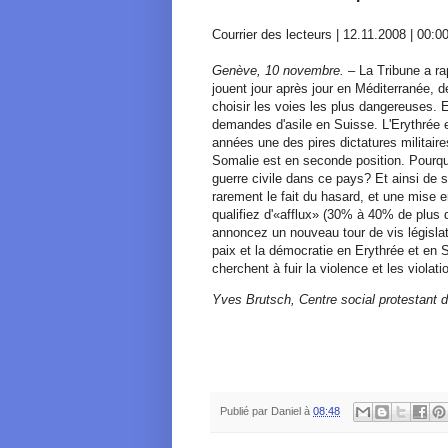
Courrier des lecteurs | 12.11.2008 | 00:0
Genève, 10 novembre.
– La Tribune a ra
jouent jour après jour en Méditerranée, 
choisir les voies les plus dangereuses. 
demandes d'asile en Suisse. L'Erythrée 
années une des pires dictatures militaire
Somalie est en seconde position. Pourquo
guerre civile dans ce pays? Et ainsi de s
rarement le fait du hasard, et une mise 
qualifiez d'«afflux» (30% à 40% de plus
annoncez un nouveau tour de vis législa
paix et la démocratie en Erythrée et en S
cherchent à fuir la violence et les viola
Yves Brutsch, Centre social protestant 
Publié par
Daniel
à
08:48