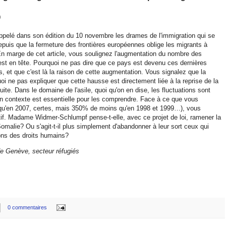
0
ppelé dans son édition du 10 novembre les drames de l'immigration qui se
depuis que la fermeture des frontières européennes oblige les migrants à
En marge de cet article, vous soulignez l'augmentation du nombre des
est en tête. Pourquoi ne pas dire que ce pays est devenu ces dernières
s, et que c'est là la raison de cette augmentation. Vous signalez que la
i ne pas expliquer que cette hausse est directement liée à la reprise de la
uite. Dans le domaine de l'asile, quoi qu'on en dise, les fluctuations sont
en contexte est essentielle pour les comprendre. Face à ce que vous
 qu'en 2007, certes, mais 350% de moins qu'en 1998 et 1999…), vous
tif. Madame Widmer-Schlumpf pense-t-elle, avec ce projet de loi, ramener la
omalie? Ou s'agit-t-il plus simplement d'abandonner à leur sort ceux qui
tions des droits humains?
de Genève, secteur réfugiés
0 commentaires